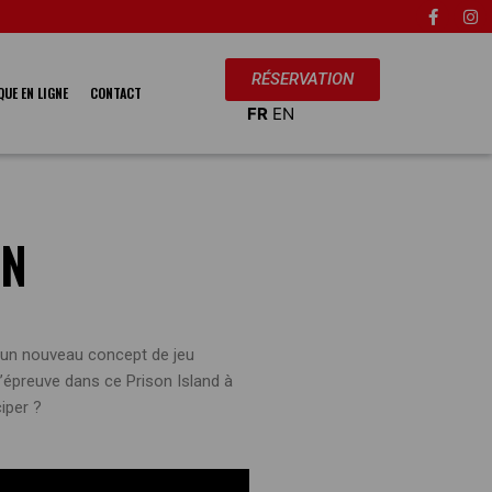
F
I
a
n
c
s
e
t
b
a
RÉSERVATION
o
g
UE EN LIGNE
CONTACT
o
r
FR
EN
k
a
-
m
f
ON
 d’un nouveau concept de jeu
l’épreuve dans ce Prison Island à
iper ?