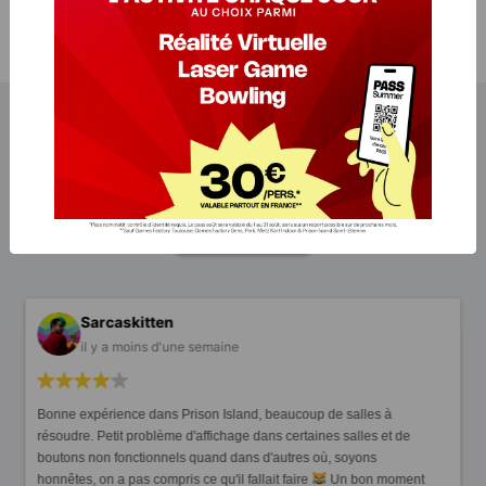
Nos avis Google
Games Factory BESANCON
4.5
/5 (2068 avis)
notez nous sur
Sarcaskitten
il y a moins d'une semaine
Bonne expérience dans Prison Island, beaucoup de salles à
résoudre. Petit problème d'affichage dans certaines salles et de
boutons non fonctionnels quand dans d'autres où, soyons
honnêtes, on a pas compris ce qu'il fallait faire
Un bon moment