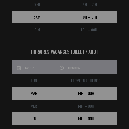
VEN
14H – 01H
SAM
10H – 01H
DIM
10H – 00H
HORAIRES VACANCES JUILLET / AOÛT
JOURS
HEURES
LUN
FERMETURE HEBDO
MAR
14H – 00H
MER
14H – 00H
JEU
14H – 00H