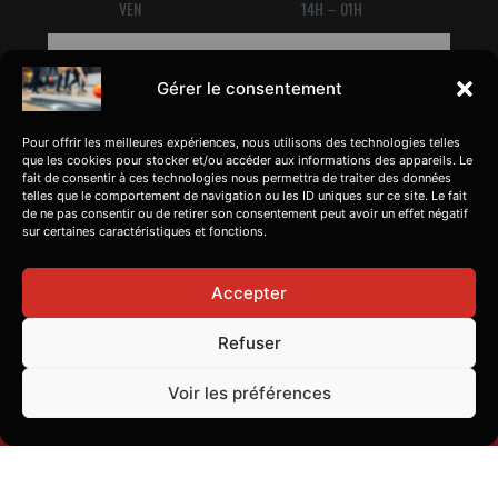
VEN
14H – 01H
SAM
14H – 01H
Gérer le consentement
DIM
14H – 00H
Pour offrir les meilleures expériences, nous utilisons des technologies telles
que les cookies pour stocker et/ou accéder aux informations des appareils. Le
fait de consentir à ces technologies nous permettra de traiter des données
telles que le comportement de navigation ou les ID uniques sur ce site. Le fait
de ne pas consentir ou de retirer son consentement peut avoir un effet négatif
sur certaines caractéristiques et fonctions.
Accepter
Refuser
F
I
a
n
Voir les préférences
c
s
e
t
Copyright © 2026 Games Factory -
Création site internet
b
a
o
g
o
r
k
a
Nous rejoindre