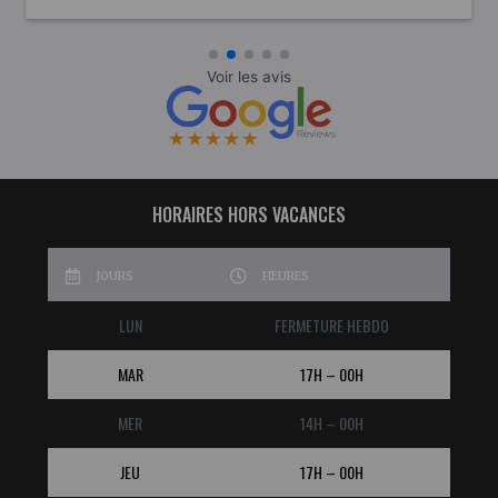
passé sinon, j'y retournerais avec grand plaisir
HORAIRES HORS VACANCES
JOURS
HEURES
LUN
FERMETURE HEBDO
MAR
17H – 00H
MER
14H – 00H
JEU
17H – 00H