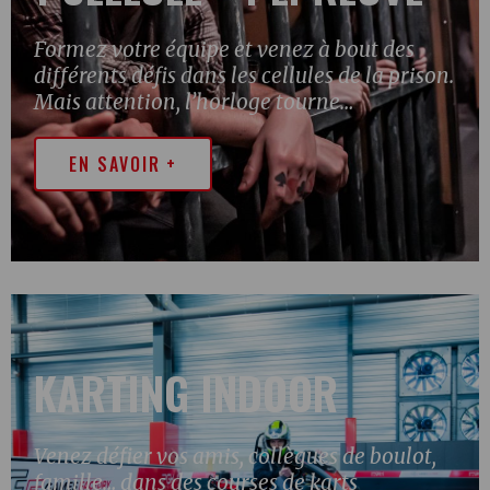
Formez votre équipe et venez à bout des
différents défis dans les cellules de la prison.
Mais attention, l’horloge tourne…
EN SAVOIR +
KARTING INDOOR
Venez défier vos amis, collègues de boulot,
famille… dans des courses de karts