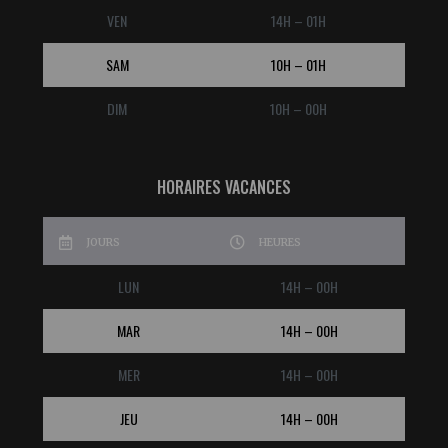
VEN
14H – 01H
SAM
10H – 01H
DIM
10H – 00H
HORAIRES VACANCES
JOURS
HEURES
LUN
14H – 00H
MAR
14H – 00H
MER
14H – 00H
JEU
14H – 00H