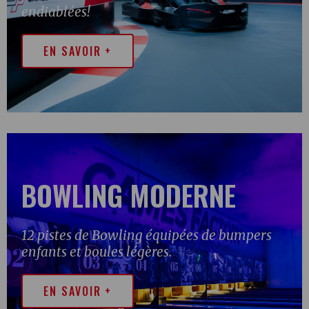
endiablées!
EN SAVOIR +
BOWLING MODERNE
12 pistes de Bowling équipées de bumpers
enfants et boules légères.
EN SAVOIR +