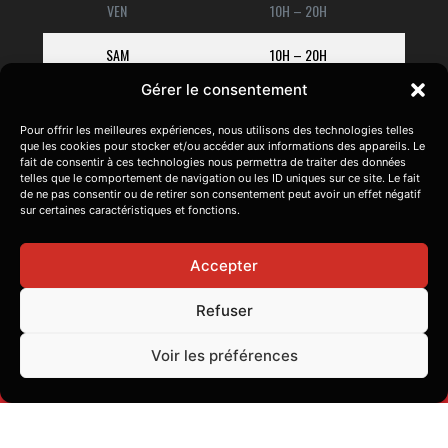
VEN
10H – 20H
SAM
10H – 20H
Gérer le consentement
DIM
10H – 19H
Pour offrir les meilleures expériences, nous utilisons des technologies telles
que les cookies pour stocker et/ou accéder aux informations des appareils. Le
fait de consentir à ces technologies nous permettra de traiter des données
telles que le comportement de navigation ou les ID uniques sur ce site. Le fait
de ne pas consentir ou de retirer son consentement peut avoir un effet négatif
sur certaines caractéristiques et fonctions.
Accepter
Refuser
F
I
a
n
Voir les préférences
c
s
e
t
Copyright © 2026 Games Factory -
Création site internet
b
a
o
g
o
r
k
a
Nous rejoindre