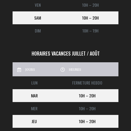
VEN
10H – 20H
SAM
10H – 20H
DIM
10H – 19H
HORAIRES VACANCES JUILLET / AOÛT
JOURS
HEURES
LUN
FERMETURE HEBDO
MAR
10H – 20H
MER
10H – 20H
JEU
10H – 20H