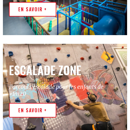
EN SAVOIR +
ESCALADE ZONE
Parcours escalade pour les enfants de
+1m20
EN SAVOIR +