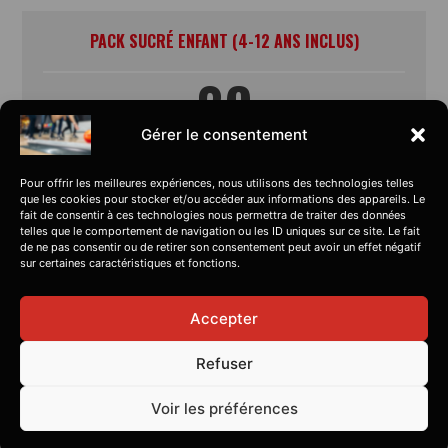
PACK SUCRÉ ENFANT (4-12 ANS INCLUS)
3€
Gérer le consentement
/ enfant
Pour offrir les meilleures expériences, nous utilisons des technologies telles
que les cookies pour stocker et/ou accéder aux informations des appareils. Le
2 minis donuts + 1 sachet de bonbons +
fait de consentir à ces technologies nous permettra de traiter des données
telles que le comportement de navigation ou les ID uniques sur ce site. Le fait
boissons (Pepsi, sirop à l'eau, eau à
de ne pas consentir ou de retirer son consentement peut avoir un effet négatif
volonté)
sur certaines caractéristiques et fonctions.
1 activité au choix offerte à l'enfant qui fête son
anniversaire
Accepter
Refuser
Voir les préférences
PACK SUCRÉ ADO (13-16 ANS INCLUS)