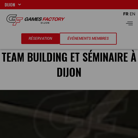
Aller
DIJON
au
FR
EN
contenu
Men
RÉSERVATION
ÉVÉNEMENTS MEMBRES
TEAM BUILDING ET SÉMINAIRE À
DIJON