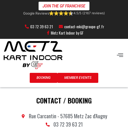
Skip
JOIN THE GF FRANCHISE
to
Google Reviews
4.5/5 (2167 reviews)
content
03 72 39 63 21
contact-mki@groupe-gf.fr
Metz Kart Indoor by GF
Men
BOOKING
MEMBER EVENTS
CONTACT / BOOKING
Rue Carcantin - 57685 Metz Zac d'Augny
03 72 39 63 21