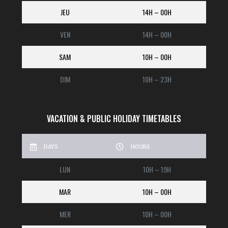
JEU
14H – 00H
VEN
14H – 00H
SAM
10H – 00H
DIM
10H – 23H
VACATION & PUBLIC HOLIDAY TIMETABLES
DAYS
HOURS
LUN
10H – 19H
MAR
10H – 00H
MER
10H – 00H