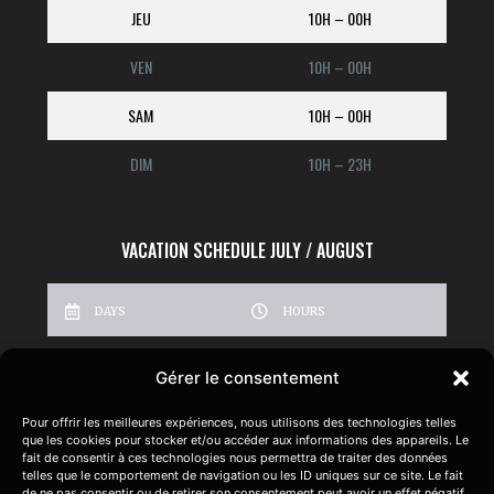
JEU
10H – 00H
VEN
10H – 00H
SAM
10H – 00H
DIM
10H – 23H
VACATION SCHEDULE JULY / AUGUST
DAYS
HOURS
LUN
FERMÉ
Gérer le consentement
MAR
14H – 00H
Pour offrir les meilleures expériences, nous utilisons des technologies telles
que les cookies pour stocker et/ou accéder aux informations des appareils. Le
MER
14H – 00H
fait de consentir à ces technologies nous permettra de traiter des données
telles que le comportement de navigation ou les ID uniques sur ce site. Le fait
de ne pas consentir ou de retirer son consentement peut avoir un effet négatif