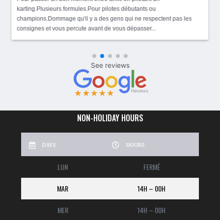
karting.Plusieurs formules.Pour pilotes débutants ou
champions.Dommage qu'il y a des gens qui ne respectent pas les
consignes et vous percute avant de vous dépasser...
NON-HOLIDAY HOURS
DAYS
HOURS
LUN
FERMÉ
MAR
14H – 00H
MER
14H – 00H