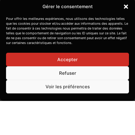
LUN
FERMÉ
Gérer le consentement
MAR
14H – 00H
Pour offrir les meilleures expériences, nous utilisons des technologies telles
que les cookies pour stocker et/ou accéder aux informations des appareils. Le
MER
14H – 00H
fait de consentir à ces technologies nous permettra de traiter des données
telles que le comportement de navigation ou les ID uniques sur ce site. Le fait
de ne pas consentir ou de retirer son consentement peut avoir un effet négatif
JEU
14H – 00H
sur certaines caractéristiques et fonctions.
VEN
14H – 00H
Accepter
SAM
14H – 00H
Refuser
DIM
14H – 23H
Voir les préférences