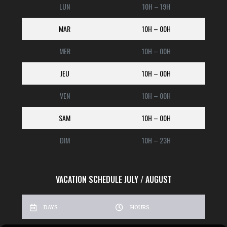
LUN
10H – 19H
MAR
10H – 00H
MER
10H – 00H
JEU
10H – 00H
VEN
10H – 00H
SAM
10H – 00H
DIM
10H – 23H
VACATION SCHEDULE JULY / AUGUST
DAYS
HOURS