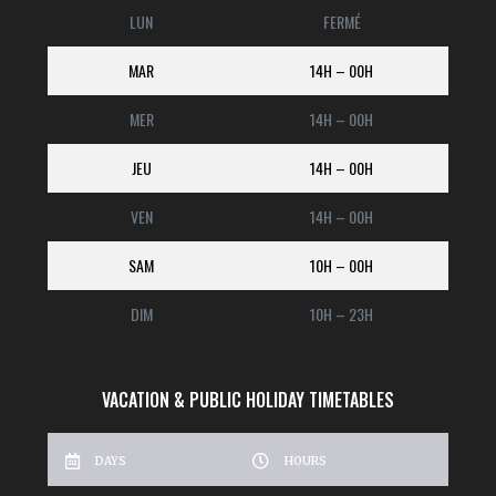
LUN
FERMÉ
MAR
14H – 00H
MER
14H – 00H
JEU
14H – 00H
VEN
14H – 00H
SAM
10H – 00H
DIM
10H – 23H
VACATION & PUBLIC HOLIDAY TIMETABLES
DAYS
HOURS