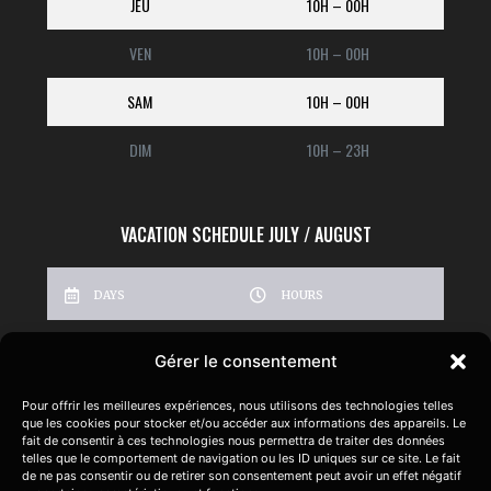
JEU
10H – 00H
VEN
10H – 00H
SAM
10H – 00H
DIM
10H – 23H
VACATION SCHEDULE JULY / AUGUST
DAYS
HOURS
LUN
FERMÉ
Gérer le consentement
MAR
14H – 00H
Pour offrir les meilleures expériences, nous utilisons des technologies telles
que les cookies pour stocker et/ou accéder aux informations des appareils. Le
MER
14H – 00H
fait de consentir à ces technologies nous permettra de traiter des données
telles que le comportement de navigation ou les ID uniques sur ce site. Le fait
de ne pas consentir ou de retirer son consentement peut avoir un effet négatif
JEU
14H – 00H