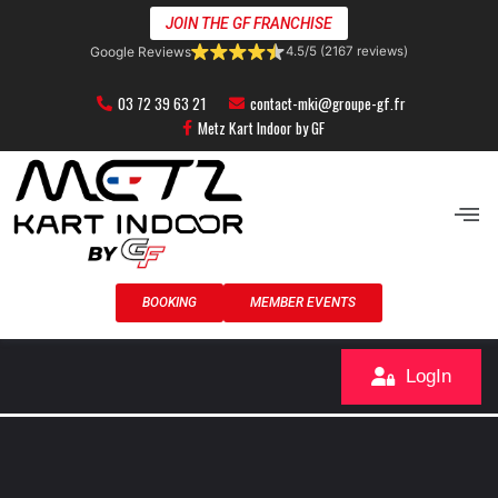
Skip
JOIN THE GF FRANCHISE
to
Google Reviews
4.5/5 (2167 reviews)
content
03 72 39 63 21
contact-mki@groupe-gf.fr
Metz Kart Indoor by GF
Men
BOOKING
MEMBER EVENTS