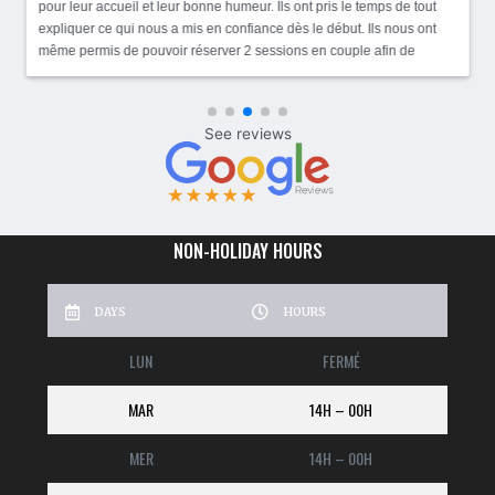
pour leur accueil et leur bonne humeur. Ils ont pris le temps de tout
expliquer ce qui nous a mis en confiance dès le début. Ils nous ont
même permis de pouvoir réserver 2 sessions en couple afin de
prendre un maximum de plaisir. Je recommande sans hésiter.
Merci!!
NON-HOLIDAY HOURS
DAYS
HOURS
LUN
FERMÉ
MAR
14H – 00H
MER
14H – 00H