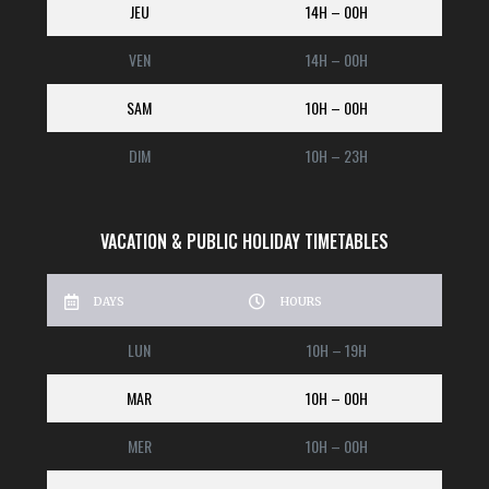
JEU
14H – 00H
VEN
14H – 00H
SAM
10H – 00H
DIM
10H – 23H
VACATION & PUBLIC HOLIDAY TIMETABLES
DAYS
HOURS
LUN
10H – 19H
MAR
10H – 00H
MER
10H – 00H