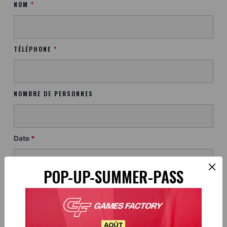
NOM
*
TÉLÉPHONE
*
NOMBRE DE PERSONNES
Date
*
×
POP-UP-SUMMER-PASS
COMPLEXE
*