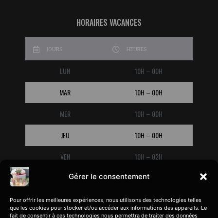
HORAIRES VACANCES
JOURS
HEURES
LUN
10H – 00H
MAR
10H – 00H
MER
10H – 00H
JEU
10H – 00H
VEN
10H – 02H
Gérer le consentement
SAM
10H – 02H
DIM
10H – 00H
Pour offrir les meilleures expériences, nous utilisons des technologies telles
que les cookies pour stocker et/ou accéder aux informations des appareils. Le
fait de consentir à ces technologies nous permettra de traiter des données