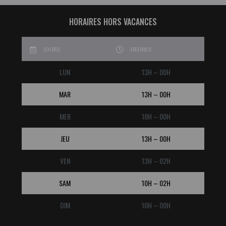
HORAIRES HORS VACANCES
JOURS
HEURES
LUN
13H – 00H
MAR
13H – 00H
MER
10H – 00H
JEU
13H – 00H
VEN
13H – 02H
SAM
10H – 02H
DIM
10H – 00H