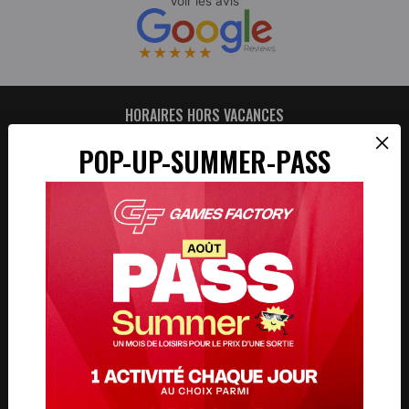
HORAIRES HORS VACANCES
×
POP-UP-SUMMER-PASS
JOURS
HEURES
LUN
FERMETURE HEBDO
MAR
17H – 00H
MER
14H – 00H
JEU
17H – 00H
VEN
14H – 01H
SAM
14H – 01H