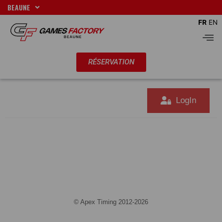
Aller
BEAUNE
au
FR
EN
contenu
Men
RÉSERVATION