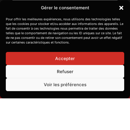
Gérer le consentement
DIM
14H – 00H
Pour offrir les meilleures expériences, nous utilisons des technologies telles
que les cookies pour stocker et/ou accéder aux informations des appareils. Le
fait de consentir à ces technologies nous permettra de traiter des données
telles que le comportement de navigation ou les ID uniques sur ce site. Le fait
de ne pas consentir ou de retirer son consentement peut avoir un effet négatif
sur certaines caractéristiques et fonctions.
Accepter
Refuser
F
I
a
n
Voir les préférences
c
s
e
t
Copyright © 2026 Games Factory -
Création site internet
b
a
o
g
o
r
k
a
Nous rejoindre
-
m
f
Mentions légales
CGV