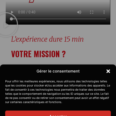
L’expérience dure 15 min
VOTRE MISSION ?
Plusieurs scénarios sont disponibles !!
Gérer le consentement
Que vous soyez chasseur de zombies ou
magicien, l'expérience est faite pour vous
Pour offrir les meilleures expériences, nous utilisons des technologies telles
que les cookies pour stocker et/ou accéder aux informations des appareils. Le
!!
fait de consentir à ces technologies nous permettra de traiter des données
Constituez votre équipe (de 1 à 6
telles que le comportement de navigation ou les ID uniques sur ce site. Le fait
de ne pas consentir ou de retirer son consentement peut avoir un effet négatif
joueurs) parmi vos plus fidèles compères
sur certaines caractéristiques et fonctions.
et partez à votre tour sauver l’avenir du
monde !