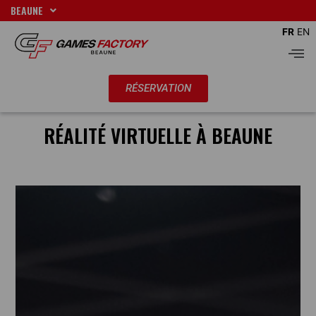
Aller
BEAUNE
au
FR
EN
contenu
Men
RÉSERVATION
RÉALITÉ VIRTUELLE À BEAUNE