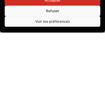
Accepter
Attention, le temps vous est compté !
Ne vous faites pas piéger, vous êtes le
Refuser
dernier espoir de l’humanité !
Voir les préférences