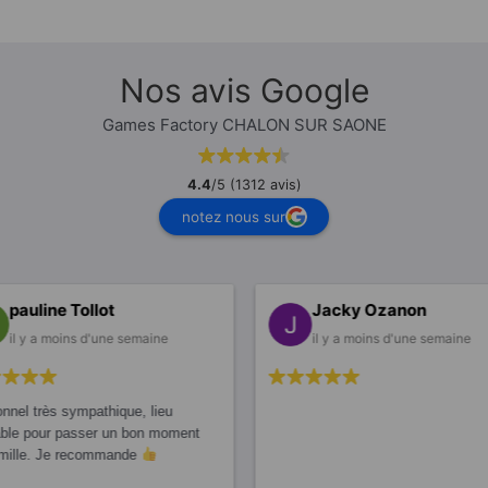
Nos avis Google
Games Factory CHALON SUR SAONE
4.4
/5 (1312 avis)
notez nous sur
pauline Tollot
Jacky Ozanon
il y a moins d'une semaine
il y a moins d'une semaine
nnel très sympathique, lieu
able pour passer un bon moment
amille. Je recommande