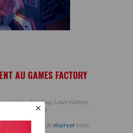
ENT AU GAMES FACTORY
 activités : Bowling, Laser Games,
×
 encore Blind Test
oix, n'oubliez pas de
réserver
votre