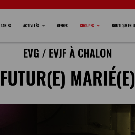
TARIFS
ACTIVITÉS
OFFRES
GROUPES
BOUTIQUE EN L
EVG / EVJF À CHALON
FUTUR(E) MARIÉ(E