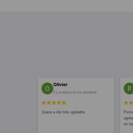
Olivier
e semaine
il y a moins d'une semaine
nce
Joana a été très agréable
Perso
oana pour ça
agré
en f