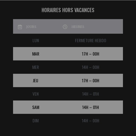
HORAIRES HORS VACANCES
JOURS
HEURES
LUN
FERMETURE HEBDO
MAR
17H – 00H
MER
14H – 00H
JEU
17H – 00H
VEN
14H – 01H
SAM
14H – 01H
DIM
14H – 00H