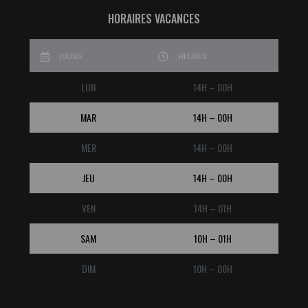
HORAIRES VACANCES
JOURS
HEURES
LUN
14H – 00H
MAR
14H – 00H
MER
14H – 00H
JEU
14H – 00H
VEN
14H – 01H
SAM
10H – 01H
DIM
10H – 00H