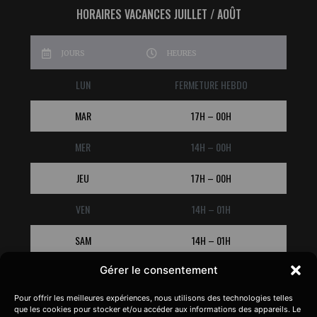
HORAIRES VACANCES JUILLET / AOÛT
JOURS
HEURES
LUN
FERMETURE HEBDO
MAR
17H – 00H
MER
14H – 00H
JEU
17H – 00H
VEN
14H – 01H
SAM
14H – 01H
Gérer le consentement
DIM
14H – 00H
Pour offrir les meilleures expériences, nous utilisons des technologies telles
que les cookies pour stocker et/ou accéder aux informations des appareils. Le