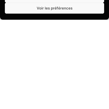
(Pepsi, sirop à l'eau, eau à volonté)
Voir les préférences
PACK SALÉ ENFANT ET ADO
13€
pour 2
1 pizza + 4 minis donuts + 2 sachets de
bonbons + boissons (Pepsi, sirop à l'eau,
eau à volonté)
Ne peut pas être commandé pour un nombre impair
*Valable le matin et en fin d'après-midi