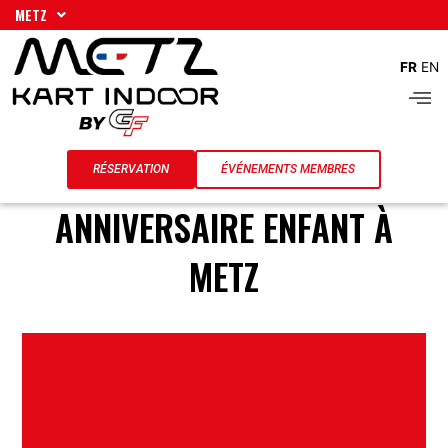
Aller
METZ
au
contenu
FR
EN
Men
RÉSERVATION
ÉVÉNEMENTS MEMBRES
ANNIVERSAIRE ENFANT À
METZ