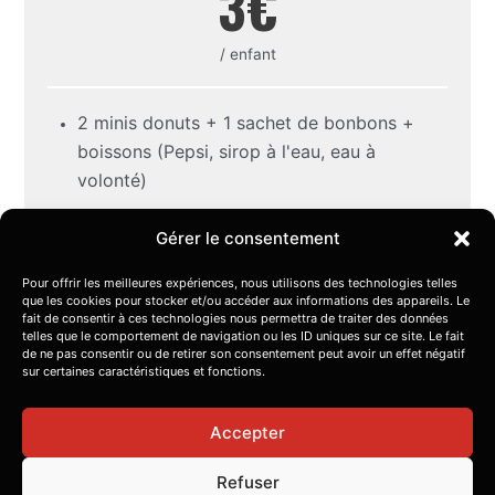
3€
/ enfant
2 minis donuts + 1 sachet de bonbons +
boissons (Pepsi, sirop à l'eau, eau à
volonté)
Gérer le consentement
Pour offrir les meilleures expériences, nous utilisons des technologies telles
PACK SUCRÉ ADO (13-16 ANS INCLUS)
que les cookies pour stocker et/ou accéder aux informations des appareils. Le
fait de consentir à ces technologies nous permettra de traiter des données
5€
telles que le comportement de navigation ou les ID uniques sur ce site. Le fait
de ne pas consentir ou de retirer son consentement peut avoir un effet négatif
sur certaines caractéristiques et fonctions.
/ ado
Accepter
Refuser
1 gaufre nutella + 1 sachet de bonbons + boissons