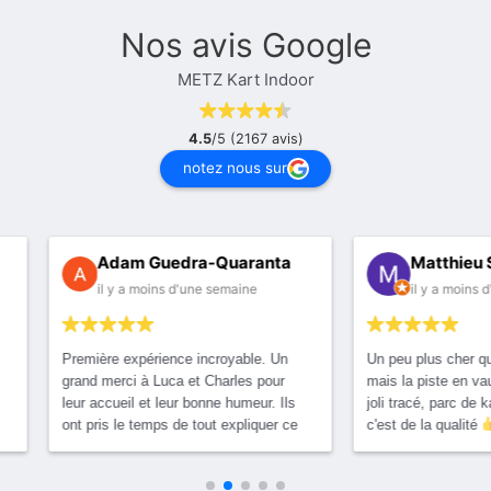
Nos avis Google
METZ Kart Indoor
4.5
/5 (2167 avis)
notez nous sur
Adam Guedra-Quaranta
Matthieu Schmidt
il y a moins d'une semaine
il y a moins d'une semaine
ère expérience incroyable. Un
Un peu plus cher qu'Oberlin à Nan
 merci à Luca et Charles pour
mais la piste en vaut la peine ! Tr
accueil et leur bonne humeur. Ils
joli tracé, parc de kartings homogè
ris le temps de tout expliquer ce
c'est de la qualité
ous a mis en confiance dès le
. Ils nous ont même permis de
ir réserver 2 sessions en couple