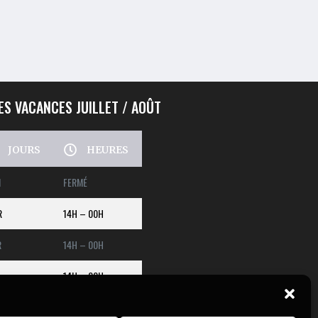
ES VACANCES JUILLET / AOÛT
JOURS
HEURES
N
FERMÉ
R
14H – 00H
R
14H – 00H
14H – 00H
N
14H – 00H