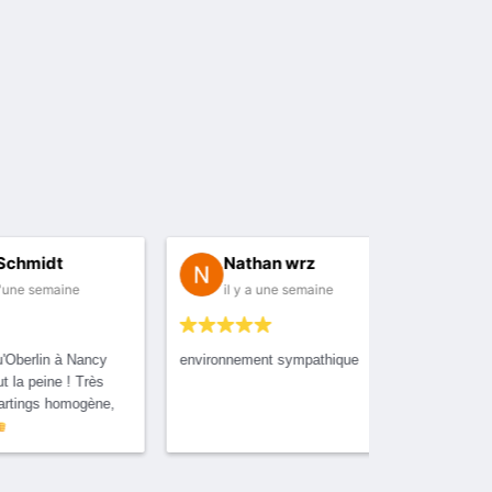
Nathan wrz
il y a une semaine
cy
environnement sympathique
ès
ne,