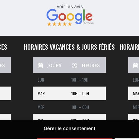
 de prendre un maximum de
ir. Je recommande sans hésiter.
!!
CES
HORAIRES VACANCES & JOURS FÉRIÉS
HORAIR
ES
JOURS
HEURES
LUN
10H – 19H
LU
MAR
10H – 00H
MA
MER
10H – 00H
ME
JEU
10H – 00H
JEU
Gérer le consentement
VEN
10H – 00H
VE