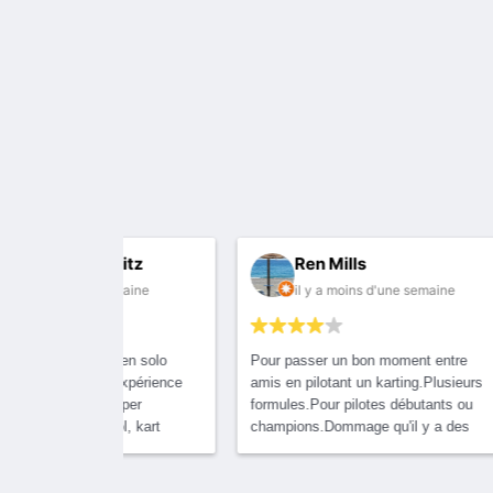
 blitz
Ren Mills
e semaine
il y a moins d'une semaine
fois en solo
Pour passer un bon moment entre
Premi
i. Expérience
amis en pilotant un karting.Plusieurs
grand
n super
formules.Pour pilotes débutants ou
leur 
cool, kart
champions.Dommage qu'il y a des
ont p
ge que je
gens qui ne respectent pas les
qui n
 la vitesse et
consignes et vous percute avant de
début
 au hanches
.
vous dépasser...
pouvo