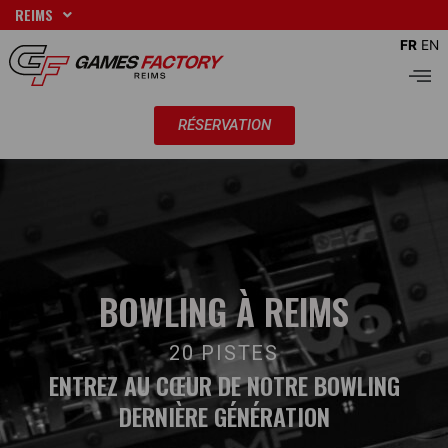
Aller
REIMS
au
FR
EN
contenu
Men
RÉSERVATION
BOWLING À REIMS
20 PISTES
ENTREZ AU CŒUR DE NOTRE BOWLING
DERNIÈRE GÉNÉRATION