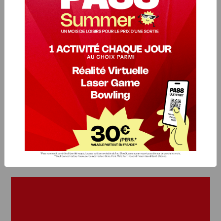
Munis de votre pistolet laser dernière
génération, entrez au cœur de notre
labyrinthe sur le thème urbain
Apocalyptique de plus de 330m2 !
Vous évoluerez dans une arène truffée
d’obstacles, ambiance sonore et effets
spéciaux sont autant de pièges pour
rendre le jeu plus attractif et complexe.
Votre faisceau laser vous guidera dans
vos tirs à travers la fumée et vous
garantira la précision de touche.