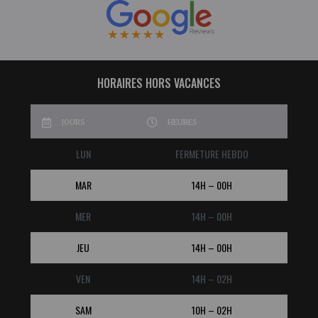
HORAIRES HORS VACANCES
JOURS
HEURES
LUN
FERMETURE HEBDO
MAR
14H – 00H
MER
14H – 00H
JEU
14H – 00H
VEN
14H – 02H
SAM
10H – 02H