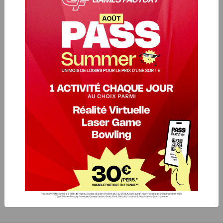
et compétitif en fin de semaine. Disponible
les dimanches de 19h à minuit.
BOWLING 2+1
17,80€
/ pers
Pour la même personne, hors jours et veilles de
jours fériés