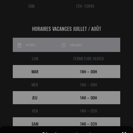
DIM
12H -13H45
HORAIRES VACANCES JUILLET / AOÛT
JOURS
HEURES
LUN
FERMETURE HEBDO
MAR
14H – 00H
MER
14H – 00H
JEU
14H – 00H
VEN
14H – 02H
SAM
14H – 02H