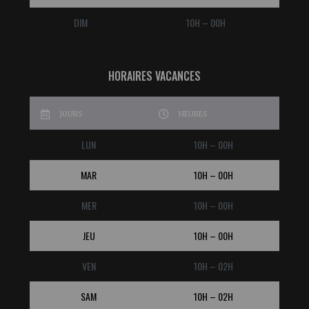
DIM
10H – 00H
HORAIRES VACANCES
JOURS
HEURES
LUN
10H – 00H
MAR
10H – 00H
MER
10H – 00H
JEU
10H – 00H
VEN
10H – 02H
SAM
10H – 02H