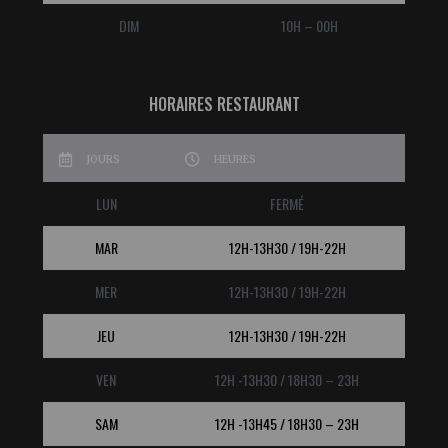
DIM
10H – 00H
HORAIRES RESTAURANT
JOURS
HEURES
LUN
FERMÉ
MAR
12H-13H30 / 19H-22H
MER
12H-13H30 / 19H-22H
JEU
12H-13H30 / 19H-22H
VEN
12H -13H30 / 18H30 – 23H
SAM
12H -13H45 / 18H30 – 23H