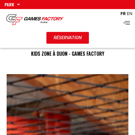
Aller
PARK
au
FR
EN
contenu
Men
RÉSERVATION
KIDS ZONE À DIJON - GAMES FACTORY