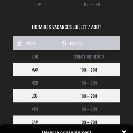
DIM
10H – 19H
HORAIRES VACANCES JUILLET / AOÛT
JOURS
HEURES
LUN
FERMETURE HEBDO
MAR
10H – 20H
MER
10H – 20H
JEU
10H – 20H
VEN
10H – 20H
SAM
10H – 20H
Gérer le consentement